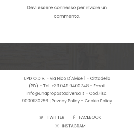
Devi essere
connesso
per inviare un
commento.
UPD O.D.V. - via Nico D'Alvise 1 - Cittadella
(PD) - Tel. +39.049.9400748 - Email:
info@unapropostadiversa.it - Cod.Fisc.
90001130286 |
Privacy Policy
-
Cookie Policy
TWITTER
FACEBOOK
INSTAGRAM