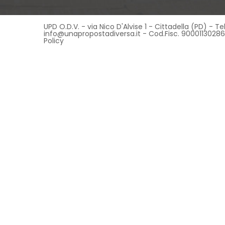
UPD O.D.V. - via Nico D'Alvise 1 - Cittadella (PD) - 
info@unapropostadiversa.it - Cod.Fisc. 90001130286
Policy