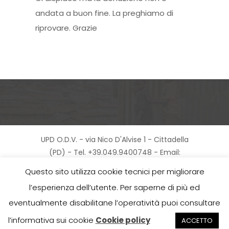
andata a buon fine. La preghiamo di
riprovare. Grazie
UPD O.D.V. - via Nico D'Alvise 1 - Cittadella
(PD) - Tel. +39.049.9400748 - Email:
info@unapropostadiversa.it - Cod.Fisc.
Questo sito utilizza cookie tecnici per migliorare
90001130286 |
Privacy Policy
-
Cookie Policy
l’esperienza dell’utente. Per saperne di più ed
eventualmente disabilitane l’operatività puoi consultare
TWITTER
FACEBOOK
l’informativa sui cookie
Cookie policy
INSTAGRAM
ACCETTO