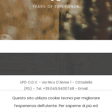
YEARS OF EXPERIENCE
UPD O.D.V. - via Nico D'Alvise 1 - Cittadella
(PD) - Tel. +39.049.9400748 - Email:
info@unapropostadiversa.it - Cod.Fisc.
Questo sito utilizza cookie tecnici per migliorare
90001130286 |
Privacy Policy
-
Cookie Policy
l’esperienza dell’utente. Per saperne di più ed