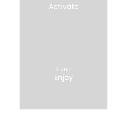
Activate
3 STEP
Enjoy