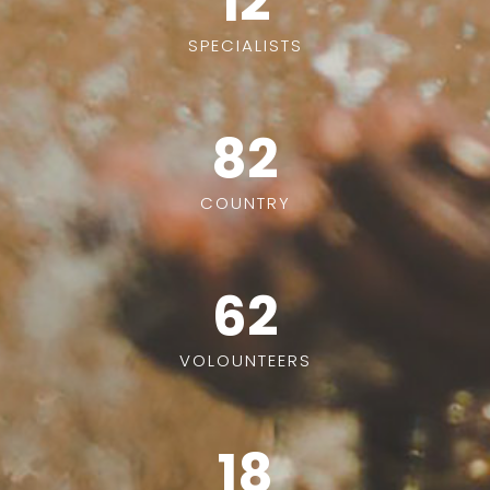
12
SPECIALISTS
82
COUNTRY
62
VOLOUNTEERS
18